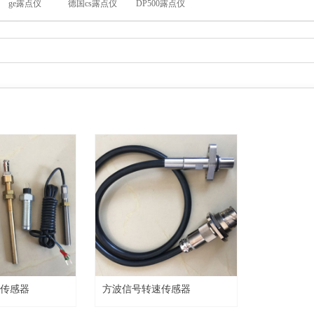
ge露点仪
德国cs露点仪
DP500露点仪
传感器
方波信号转速传感器