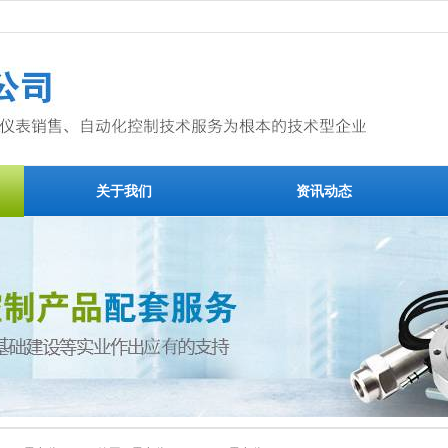
关于我们
资讯动态