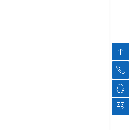
ꁸ
ꂅ
回到顶部
ꁗ
13501855771
ꀥ
QQ客服
微信二维码