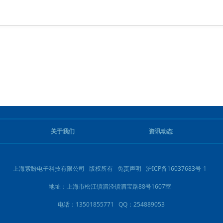
关于我们
资讯动态
上海紫盼电子科技有限公司 版权所有
免责声明
沪ICP备16037683号-1
地址：上海市松江镇泗泾镇泗宝路88号1607室
电话：13501855771 QQ：254889053