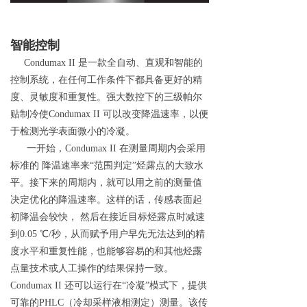
智能控制
Condumax II
是一款全自动、直观和智能的
控制系统，在任何工作条件下都具备更好的精
度、灵敏度和重复性。强大数控下的三级帕尔
贴制冷
使
Condumax II
可以改变降温速率，以便
于检测光学表面微小的冷凝。
一开始
，
Condumax II
在测量周期内会采用
标准
的
降温速率
来
“
范围判
定
”
烃露点的大致水
平。接下来的周期内，就可以用之前的测量值
决定优化的降温速率。这样的话，传感表面起
初降温会较快
，
然后在接近目标烃露点时减速
到
0.05
℃
/
秒，从而赋予用户早先无法达到的精
度水平和重复性能，也能够容易的和其他烃露
点量技术或人工操作的结果保持一致
。
Condumax II
还可以运行
在
“
冷
凝
”
模式下，提供
可靠
的
PHL
C
（冷却采样液相测定）测量。该传