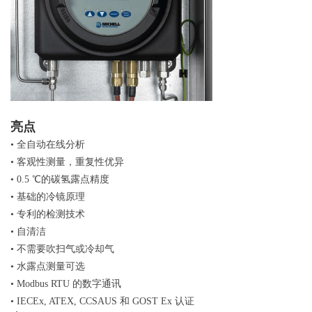
亮点
•
全自动在线分析
•
客观性测量，重复性优异
•
0.5
℃
的碳氢露点精度
•
基础的冷镜原理
•
专利的检测技术
•
自清洁
•
不需要吹扫气或冷却气
•
水露点测量可选
•
Modbus RTU
的数字通讯
•
IECEx, ATEX, CCSAUS
和
GOST Ex
认证