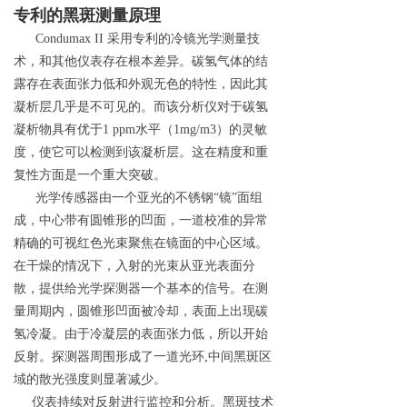
专利的黑斑测量原理
Condumax II
采用专利的冷镜光学测量技
术，和其他仪表存在根本差异。碳氢气体的结
露存在表面张力低和外观无色的特性，因此其
凝析层几乎是不可见的。而该分析仪对于碳氢
凝析物具有优
于
1 pp
m
水平
（
1mg/m
3
）的灵敏
度，使它可以检测到该凝析层。这在精度和重
复性方面是一个重大突破。
光学传感器由一个亚光的不锈
钢
“
镜
”
面组
成，中心带有圆锥形的凹面，一道校准的异常
精确的可视红色光束聚焦在镜面的中心区域。
在干燥的情况下，入射的光束从亚光表面分
散，提供给光学探测器一个基本的信号。在测
量周期内，圆锥形凹面被冷却，表面上出现碳
氢冷凝。由于冷凝层的表面张力低，所以开始
反射。探测器周围形成了一道光
环
,
中间黑斑区
域的散光强度则显著减少。
仪表持续对反射进行监控和分析。黑斑技术