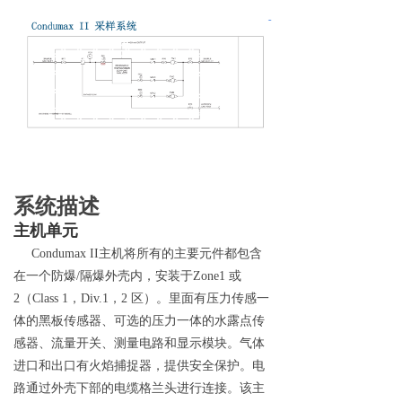
系统描述
主机单元
Condumax I
I
主机将所有的主要元件都包含
在一个防
爆
/
隔爆外壳内，安装
于
Zone1
或
2
（
Class
1
，
Div.
1
，
2
区）。里面有压力传感一
体的黑板传感器、可选的压力一体的水露点传
感器、流量开关、测量电路和显示模块。气体
进口和出口有火焰捕捉器，提供安全保护。电
路通过外壳下部的电缆格兰头进行连接。该主