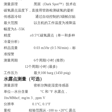
测量原
理
黑斑
（
Dark Spo
t
™
）技术在
碳氢露点温度下，直接用管路检测碳氢的凝析
传感器冷
却
通过自动控制
的
3
级帕尔贴
最大范
围
以主机的工作温度为准降温
幅度
为
Δ
-55K
精
度
±0.5°
C
碳氢露点（单一和多种
冷凝分析）
样品流
量
0.03 m3/hr (0.5 Nl/min)
–
标
准报警
测量周
期
6
个周
期
/
小
时
(
推
荐
)
1
2
个周
期
/
小
时
(
最
多
)
工作压
力
最
大
100 barg (1450 psig)
水露点测量（可选）
测量原
理
密析尔陶瓷湿度传感器
单
位
—
水分含
量
°C
和
°F
水露点
，
1bs/MMscf; mg/m 3 , ppm V
分辨
率
0.1°C, 0.1°F
量
程
校验范围
从
-100 to +20°C
露点