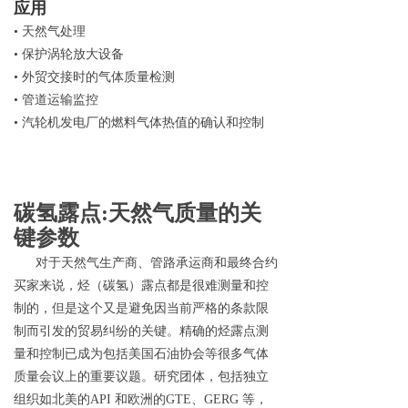
应用
•
天然气处理
•
保护涡轮放大设备
•
外贸交接时的气体质量检测
•
管道运输监控
•
汽轮机发电厂的燃料气体热值的确认和控制
碳氢露
点
:
天然气质量的关
键参数
对于天然气生产商、管路承运商和最终合约
买家来说，烃（碳氢）露点都是很难测量和控
制的，但是这个又是避免因当前严格的条款限
制而引发的贸易纠纷的关键。精确的烃露点测
量和控制已成为包括美国石油协会等很多气体
质量会议上的重要议题。研究团体，包括独立
组织如北美
的
API
和欧洲
的
GT
E
、
GERG
等，