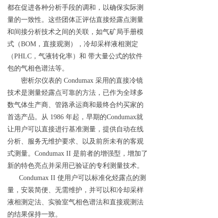
都在促进各种分析手段的调和，以确保实际测
量的一致性。这些团体正评估直接烃露点测量
和间接分析技术之间的关联，如气矿局手册模
式
（
BO
M
，直接观测），冷却采样液相测定
（
PHL
C
，气液转化率）
和
带大量公式的软件
包的气相色谱法等。
密析尔仪表
的
Condumax
采用的直接冷镜
技术是测量烃露点可靠的方法，已作为全球多
数气体生产商、管路承运商和最终合约买家的
首选产品。
从
1986
年起，早期
的
Conduma
x
就
让用户可以直接进行基准测量，提供自动在线
分析、服务无维护要求、以及前所未有的客观
式测量
。
Condumax II
是前者的增强型，增加了
新的特色亮点并采用已验证的专利测量技术。
Condumax II
使用户可以标准化烃露点的测
量，安装简便、无需维护，并可以和冷却采样
液相测定法、实验室气相色谱法和直接观测法
的结果保持一致。