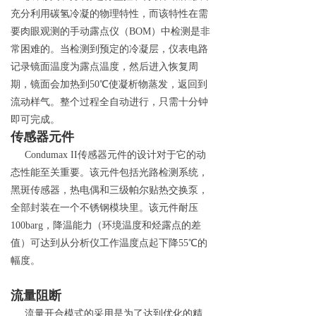
充分利用碳氢冷凝的物理特性，而该特性在需
要肉眼观测的手动露点仪
（
BO
M
）中检测是非
常困难的。当检测到预定的冷凝层，仪表电路
记录镜面温度为露点温度，然后进入恢复周
期，镜面会加热
到
5
0
℃
使凝析物蒸发，返回到
流动样气。整个过程全自动进行，只需十分钟
即可完成。
传感器元件
Condumax I
I
传感器元件的设计对于它的动
态性能至关重要。该元件包括光路检测系统，
黑斑传感器，热电偶和三级帕尔贴热交换泵，
全部封装在一个不锈钢模块里。该元件耐
压
100bar
g
，降温能力（环境温度和烃露点的差
值）可达到从分析仪工作温度点起下
降
5
5
℃
的
幅度。
流量阻断
流量开合模式的采用是为了达到优化的精