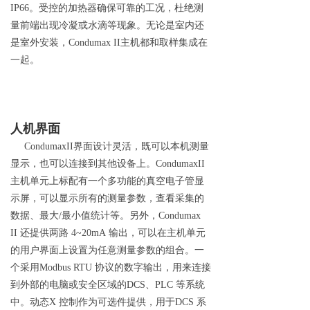
IP6
6
。受控的加热器确保可靠的工况，杜绝测
量前端出现冷凝或水滴等现象。无论是室内还
是室外安装
，
Condumax I
I
主机都和取样集成在
一起。
人机界面
CondumaxI
I
界面设计灵活，既可以本机测量
显示，也可以连接到其他设备上
。
CondumaxI
I
主机单元上标配有一个多功能的真空电子管显
示屏，可以显示所有的测量参数，查看采集的
数据、最
大
/
最小值统计等。另外
，
Condumax
II
还提供两
路
4~20mA
输出，可以在主机单元
的用户界面上设置为任意测量参数的组合。一
个采
用
Modbus RTU
协议的数字输出，用来连接
到外部的电脑或安全区域
的
DC
S
、
PLC
等系统
中。动
态
X
控制作为可选件提供，用
于
DCS
系