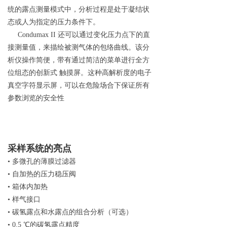
统的露点测量模式中，分析过程是处于凝结状
态或人为指定的压力条件下。
Condumax II
还可以通过变化压力点下的直
接测量值，来描绘被测气体的包络曲线。该分
析仪操作简便，带有通过简洁的菜单进行全方
位组态的创新
式
触摸屏。这种高解析度的电子
真空字符显示屏，可以在危险场合下保证所有
参数浏览的安全性
采样系统的亮点
•
多微孔的薄膜过滤器
•
自加热的压力稳压阀
•
箱体内加热
•
样气接口
•
碳氢露点和水露点的组合分析（可选）
•
0.5
℃
的碳氢露点精度