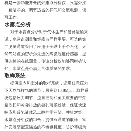
机是一套功能齐全的烃露点分析仪，只需外接
一路洁净的、调节适当的样气和交流电源，便
可工作。
水露点分析
对于水露点分析对于气体生产和管路运输来
说，水露点测量和烃露点同样重要。可选的第
二测量通道采用了应用于全球上千个石化、天
然气站点的密析尔先进的陶瓷湿度传感器，提
供连续的在线测量，使该分析仪能够同时确认
烃、水露点是否满足气体质量的要求。
取样系统
提供室内和室外的取样系统，适用任意压力
下天然气样气的调节，最高
到
13.8Mp
a
。取样系
统包括压力调节、流量控制和至关重要的带旁
路吹扫和冷凝排放的微孔薄膜过滤，保证快速
响应和碳氢液体乙二醇的零污染。并针对烃、
水露点分析仪的组合，提供双通道的取样。室
外安装型配置隔热的不锈钢机柜，防护等级
为