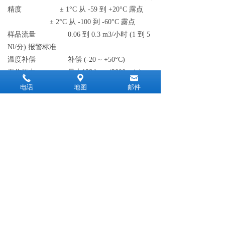
精
度
± 1°C
从
-59
到
+20°C
露点
± 2°C
从
-100
到
-60°C
露点
样品流
量
0.06
到
0.3 m3
/
小
时
(1
到
5
Nl
/
分
)
报警标准
温度补
偿
补
偿
(-20 ~ +50°C)
工作压
力
最
大
138 barg (2000 psig)
끅
끇
낂
压力测量
电话
地图
邮件
烃露点的分析压力可选水露点的管道
压力
单
位
MPa, barg, psig
分辨
率
0.1 Mpa
和
barg, 1 psig
量
程
烃露点
：
0
到
100 barg
水露点
：
0
到
200 barg
精
度
满量
程
± 0.25%
烃露点分析
分辨
率
烃露点和水露点
：
0.1°C
样气条件
取样内进行减压调
节
天然气最大压
力
100