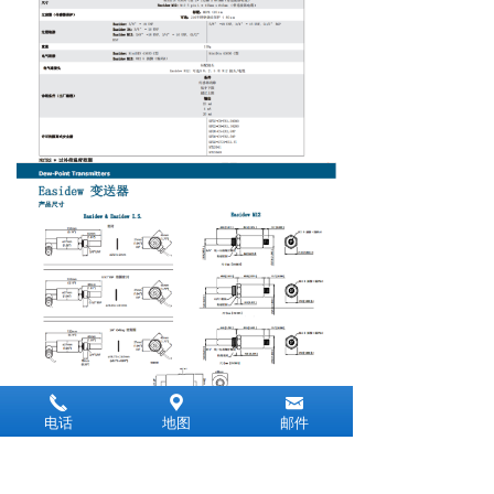
끅
끇
낂
电话
地图
邮件