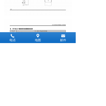
끅
끇
낂
电话
地图
邮件