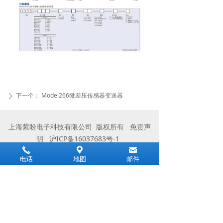
下一个：
Model266微差压传感器变送器
ꄲ
上海紫盼电子科技有限公司 版权所有
免责声
明
沪ICP备16037683号-1
끅
끇
낂
地址：上海市松江镇泗泾镇泗宝路88号1607室
电话
地图
邮件
手机：13501855771/赵经理