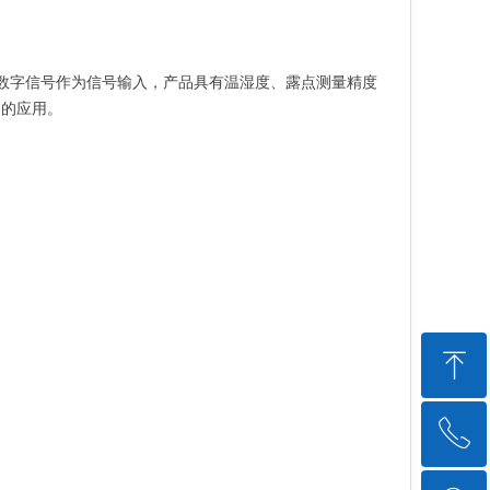
传感器数字信号作为信号输入，产品具有温湿度、露点测量精度
合的应用。
ꁸ
ꂅ
回到顶部