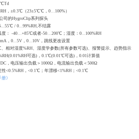
℃Td
%RH，±0.3℃（23±5℃℃，0…100%）
公司的HygroClip系列探头
.55℃ / 0...99%RH,不结露
： -40…+85℃或者-50…200℃；湿度：0...100%RH
0 mA，0...5V，0...10V，跳线更改设置
℃、相对湿度%RH、湿度学参数(所有参数可选)、报警提示、趋势指示
RH(0.01%RH可选)，0.1℃(0.01℃可选)，0.01计算值
VDC，电压输出负载＞1000Ω，电流输出负载＜500Ω
<0.5%RH，<0.1℃；年漂移<1%RH；<0.1℃
手册》