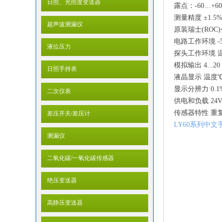
日照、光照度变送器
露点：-60…+60
测量精度 ±1.5
超声波测漏仪
原装瑞士(ROC)
电路工作环境 -5..
液位压力
探头工作环境 温度
模拟输出 4...2
日照手持表
液晶显示 温度
显示分辨力 0.1%
二次仪表
供电和负载 24
传感器特性 重复性
差压开关/差压计
LY60系列中文
测漏仪
二氧化碳/一氧化碳传感器
绝压变送器
高静压变送器