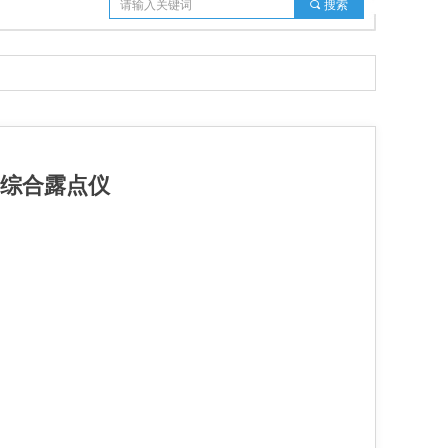
끠
搜索
三综合露点仪