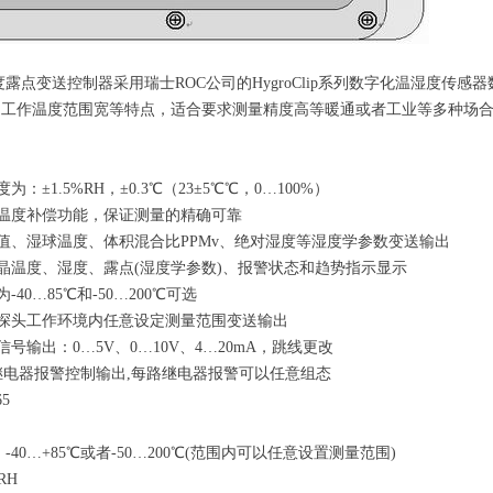
湿度露点变送控制器采用瑞士ROC公司的HygroClip系列数字化温湿度
、工作温度范围宽等特点，适合要求测量精度高等暖通或者工业等多种场
为：±1.5%RH，±0.3℃（23±5℃℃，0…100%）
动温度补偿功能，保证测量的精确可靠
焓值、湿球温度、体积混合比PPMv、绝对湿度等湿度学参数变送输出
符液晶温度、湿度、露点(湿度学参数)、报警状态和趋势指示显示
-40…85℃和-50…200℃可选
在探头工作环境内任意设定测量范围变送输出
信号输出：0…5V、0…10V、4…20mA，跳线更改
路继电器报警控制输出,每路继电器报警可以任意组态
5
-40…+85℃或者-50…200℃(范围内可以任意设置测量范围)
RH