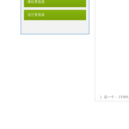
液位变送器
法兰变送器
后一个：
LY6
ꄲ