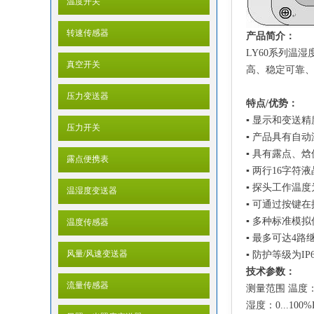
温度开关
转速传感器
产品简介：
LY60系列温
真空开关
高、稳定可靠
压力变送器
特点/优势：
▪ 显示和变送精度
压力开关
▪ 产品具有自
▪ 具有露点、
露点便携表
▪ 两行16字
▪ 探头工作温度为
温湿度变送器
▪ 可通过按键
▪ 多种标准模拟
温度传感器
▪ 最多可达4
风量/风速变送器
▪ 防护等级为IP6
技术参数：
流量传感器
测量范围 温度：
湿度：0...100%