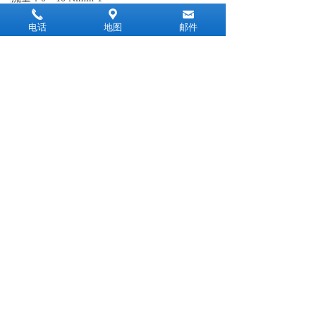
끅
끇
낂
气体速度：20 ms
～
1 (max)
电话
地图
邮件
安全栅选件：系统1：分路二极管安全栅（要求本安接地）
系统2：电流隔离栅（无需本安接地）
附加选件：变送器采样模块；显示单元（密析尔DI300系列）；电源模
下一个：
露点变送器奥地利E+E EE35
ꄲ
上海紫盼电子科技有限公司 版权所有
免责声
明
沪ICP备16037683号-1
地址：上海市松江镇泗泾镇泗宝路88号1607室
手机：13501855771/赵经理