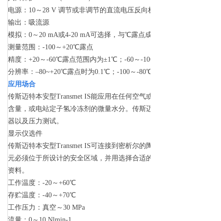
电源：10
～
28 V 调节或非调节的直流电压反向极性保护
输出：吸流源
模拟：0
～
20 mA或4-20 mA可选择，与
℃
露点成线性比例
测量范围：-100
～
+20
℃
露点
精度：+20
～
-60
℃
露点范围内为±1
℃
；-60
～
-100
℃
分辨率：–80~+20
℃
露点时为0.1
℃
；-100
～
-80
℃
露点时为1
应用场合
传斯迈特本安型Transmet IS能应用在任何空气或气体露点测量
含量，或电站定子氢冷冻剂的微量水分。传斯迈特本安型Transmet
器以及压力测试。
显示仪选件
传斯迈特本安型Transmet IS可连接到密析尔的陶瓷Cermet I
元必须位于所设计的安全区域，并用选择合适的系统1和系统2安全栅连接传斯迈
资料。
工作温度：-2
0
～
+60
℃
存贮温度：-40
～
+70
℃
工作压力：真空
～
30 MPa
流量：0
～
10 Nlmin-1