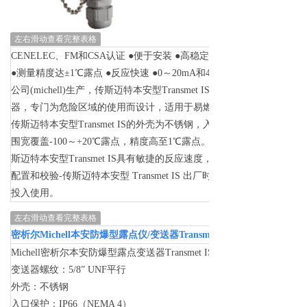
左右滑动查看完整表格
CENELEC、FM和CSA认证 ●便于安装 ●高稳定性、重复性和长期可靠
●测量精度达±1℃露点 ●反应快速 ●0～20mA和4～20mA线性输出 
公司(michell)生产，传斯迈特本安型Transmet IS是安装方便、一体
器，专门为危险区域的使用而设计，适用于易燃和非易燃气体的微量
传斯迈特本安型Transmet IS的外壳为不锈钢，入口保护级别为IP66 (NE
围宽覆盖-100～+20℃露点，精度高至1℃露点。它是市场上最完整的
斯迈特本安型Transmet IS具有敏捷的反应速度，使用户能做到真正
配置和校验-传斯迈特本安型 Transmet IS 出厂时已经过设置和校验
投入使用。
左右滑动查看完整表格
密析尔Michell本安防爆型露点仪/变送器Transmet IS
Michell密析尔本安防爆型露点变送器Transmet IS技术参数：
变送器螺纹：5/8” UNF平行
外壳：不锈钢
入口保护：IP66（NEMA 4）