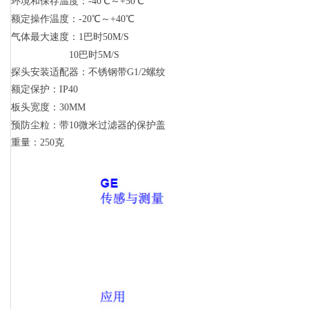
环境和保存温度
：
-40
℃
～
+50
℃
额定操作温度
：
-20
℃
～
+40
℃
气体最大速度
：
1
巴时
50M/S
10
巴时
5M/S
探头安装适配器
：
不锈钢带
G1/2
螺纹
额定保护
：
IP40
板头宽度
：
30MM
预防尘粒
：
带
10
微米过滤器的保护盖
重量
：
250
克